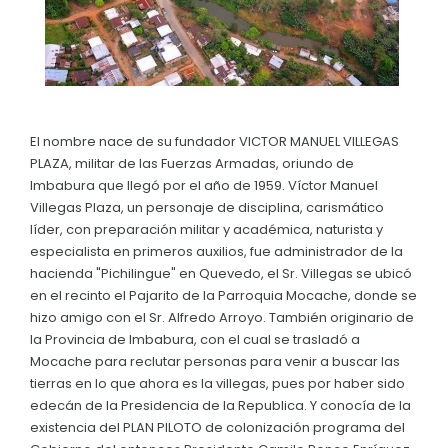
Asambleas del Sistema de Participacion
GEOGRAFÍA
Convocatorias
Consejo Parroquial de Planificacion
Ubicación
GESTIÓN ADMINISTRATIVA
Clima
Plan de desarrollo y Ordenamiento Territorial - PD
RESEÑA HISTÓRICA
Plan Anual Contratación - PAC
El nombre nace de su fundador VICTOR MANUEL VILLEGAS
PLAZA, militar de las Fuerzas Armadas, oriundo de
Historia Antigua
Plan Operativo Anual - POA
Imbabura que llegó por el año de 1959. Víctor Manuel
Historia Actual
Villegas Plaza, un personaje de disciplina, carismático
Convenios Institucionales
líder, con preparación militar y académica, naturista y
PRESUPUESTO: EJECUCIÓN Y REPORTES
especialista en primeros auxilios, fue administrador de la
hacienda "Pichilingue" en Quevedo, el Sr. Villegas se ubicó
Cédulas presupuestarias y balances
en el recinto el Pajarito de la Parroquia Mocache, donde se
hizo amigo con el Sr. Alfredo Arroyo. También originario de
Procesos de contratación
la Provincia de Imbabura, con el cual se trasladó a
Ejecución Presupuestaria
Mocache para reclutar personas para venir a buscar las
tierras en lo que ahora es la villegas, pues por haber sido
Obras y proyectos
edecán de la Presidencia de la Republica. Y conocía de la
existencia del PLAN PILOTO de colonización programa del