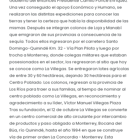
Gobierno del entonces Presidente Camilo Ponce Enríquez.
Una vez conseguido el apoyo Económico y Humano, se
realizaron las distintas expediciones para conocer las
tierras y tener la certeza que había la disponibilidad de las
mismas. Después se integran colonos de Loja y Manabí
que emigraron de sus provincias a consecuencia de la
sequía. Todos ellos ingresaron por el carretero Santo
Domingo-Quinindé Km. 32 - Vía Plan Piloto y luego por
trocha a Monterrey, donde colegas militares que estaban
posesionados en el sector, los regresaron al sitio que hoy
se conoce como La Villegas. Se entregaron lotes agrícolas
de entre 30 y 60 hectáreas, dejando 30 hectáreas para el
Centro Poblado. Los colonos, regresan a la provincia de
Los Ríos para traer a sus familias, al tiempo de nominar al
centro poblado como La Villegas, en reconocimiento y
agradecimiento a su líder, Víctor Manuel Villegas Plaza
Tras su fundación, el 12 de octubre La Villegas se convierte
en un centro comercial de alto circulante por intercambio
de productos y paso obligado a Monterrey, Bocana del
Búa, río Quinindé, hasta el año 1994 en que se construye
vía de primer orden La Concordia - Monterrey. Esta