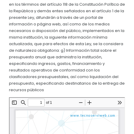
Asambleas del Sistema de Participacion
GEOGRAFÍA
en los términos del artículo 118 de la Constitución Política de
Convocatorias
la República y demás entes señalados en el artículo 1 de la
Consejo Parroquial de Planificacion
Ubicación
presente Ley, difundirán a través de un portal de
GESTIÓN ADMINISTRATIVA
información o página web, así como de los medios
Clima
Plan de desarrollo y Ordenamiento Territorial - PD
necesarios a disposición del público, implementados en la
misma institución, la siguiente información mínima
RESEÑA HISTÓRICA
Plan Anual Contratación - PAC
actualizada, que para efectos de esta Ley, se la considera
Historia Antigua
de naturaleza obligatoria: g) Información total sobre el
Plan Operativo Anual - POA
presupuesto anual que administra la institución,
Historia Actual
Convenios Institucionales
especificando ingresos, gastos, financiamiento y
resultados operativos de conformidad con los
PRESUPUESTO: EJECUCIÓN Y REPORTES
clasificadores presupuestales, así como liquidación del
presupuesto, especificando destinatarios de la entrega de
Cédulas presupuestarias y balances
recursos públicos
Procesos de contratación
Ejecución Presupuestaria
Obras y proyectos