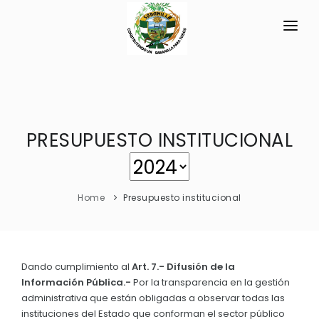
INICIO
LA PARROQUIA
PRESUPUESTO INSTITUCIONAL
SÍMBOLOS CÍVICOS
GAD
Himno a la Parroquia
TRANSPARENCIA
Escudo de la Parroquia
Home
Presupuesto institucional
GESTIÓN Y PRESUPUESTO
VIALIDAD
GESTIÓN INSTITUCIONAL
MECANISMOS DE PARTICIPACIÓN
VIA DE ACCESO NORTE
Sesiones Ordinarias
TURISMO
Dando cumplimiento al
Art. 7.- Difusión de la
ECONOMIA LOCAL
CIUDADANÍA ACTIVA
Información Pública.-
Por la transparencia en la gestión
Sesiones Extraordinarias
administrativa que están obligadas a observar todas las
Emprendimientos
Solicitud de acceso información pública
Resoluciones
instituciones del Estado que conforman el sector público
NEW