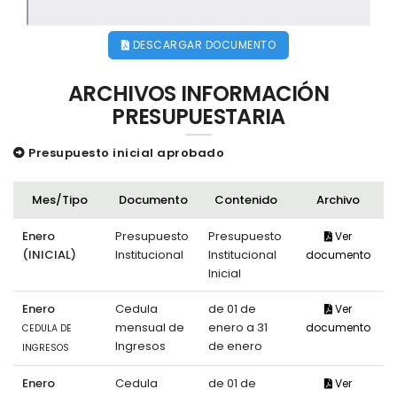
DESCARGAR DOCUMENTO
ARCHIVOS INFORMACIÓN
PRESUPUESTARIA
Presupuesto inicial aprobado
Mes/Tipo
Documento
Contenido
Archivo
Enero
Presupuesto
Presupuesto
Ver
(INICIAL)
Institucional
Institucional
documento
Inicial
Enero
Cedula
de 01 de
Ver
mensual de
enero a 31
documento
CEDULA DE
Ingresos
de enero
INGRESOS
Enero
Cedula
de 01 de
Ver