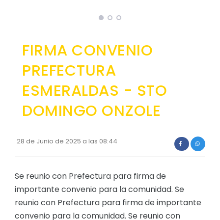
Asambleas del Sistema de Participacion
GEOGRAFÍA
Convocatorias
Consejo Parroquial de Planificacion
Ubicación
GESTIÓN ADMINISTRATIVA
Clima
FIRMA CONVENIO
Plan de desarrollo y Ordenamiento Territorial - PD
RESEÑA HISTÓRICA
PREFECTURA
Plan Anual Contratación - PAC
Historia Antigua
ESMERALDAS - STO
Plan Operativo Anual - POA
Historia Actual
Convenios Institucionales
DOMINGO ONZOLE
PRESUPUESTO: EJECUCIÓN Y REPORTES
Cédulas presupuestarias y balances
28 de Junio de 2025 a las 08:44
Procesos de contratación
Se reunio con Prefectura para firma de
Ejecución Presupuestaria
importante convenio para la comunidad. Se
Obras y proyectos
reunio con Prefectura para firma de importante
convenio para la comunidad. Se reunio con