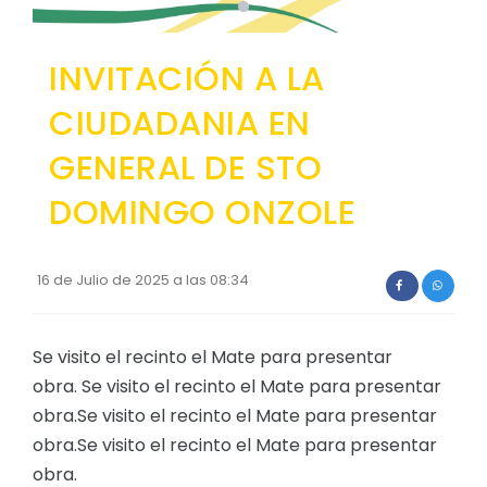
Asambleas del Sistema de Participacion
GEOGRAFÍA
Convocatorias
Consejo Parroquial de Planificacion
Ubicación
INVITACIÓN A LA
GESTIÓN ADMINISTRATIVA
Clima
Plan de desarrollo y Ordenamiento Territorial - PD
CIUDADANIA EN
RESEÑA HISTÓRICA
Plan Anual Contratación - PAC
GENERAL DE STO
Historia Antigua
Plan Operativo Anual - POA
DOMINGO ONZOLE
Historia Actual
Convenios Institucionales
PRESUPUESTO: EJECUCIÓN Y REPORTES
16 de Julio de 2025 a las 08:34
Cédulas presupuestarias y balances
Procesos de contratación
Se visito el recinto el Mate para presentar
obra. Se visito el recinto el Mate para presentar
Ejecución Presupuestaria
obra.Se visito el recinto el Mate para presentar
Obras y proyectos
obra.Se visito el recinto el Mate para presentar
obra.